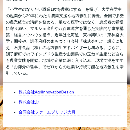
「小学生のなりたい職業1位を農家にする」を掲げ、大学在学中
の起業から20年にわたり農業支援や地方創生に奔走。全国で多数
の農業経営の講師を務める。単なる座学ではなく、農業者の覚悟
に寄り添い、マルシェ出店や八百屋運営を通じた実践的な事業構
築・経営ノウハウを指導。近年は北海道・東神楽町の「東神楽大
学」開校や、訓子府町のまちづくり会社「株式会社ぷ」設立に加
え、石井食品（株）の地方創生アドバイザーも務める。さらに、
訓子府町でのワインブドウ生産や山梨県での玉ねぎ生産など自ら
も農業実践を開始。地域や企業に深く入り込み、現場で泥をすす
る「お節介の哲学」でゼロからの起業や持続可能な地方創生を牽
引している。
株式会社AgriInnovationDesign
株式会社ぷ
合同会社ファームブリッジ大月