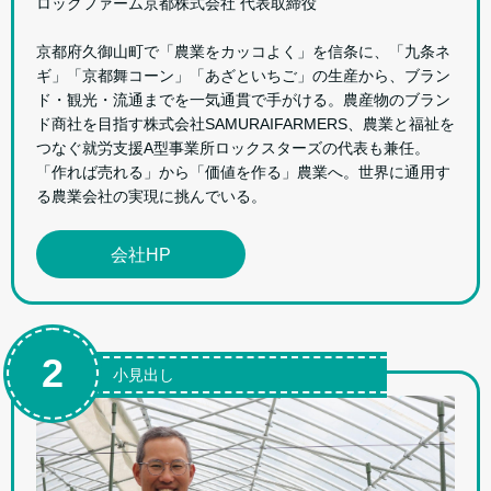
ロックファーム京都株式会社 代表取締役
京都府久御山町で「農業をカッコよく」を信条に、「九条ネ
ギ」「京都舞コーン」「あざといちご」の生産から、ブラン
ド・観光・流通までを一気通貫で手がける。農産物のブラン
ド商社を目指す株式会社SAMURAIFARMERS、農業と福祉を
つなぐ就労支援A型事業所ロックスターズの代表も兼任。
「作れば売れる」から「価値を作る」農業へ。世界に通用す
る農業会社の実現に挑んでいる。
会社HP
2
小見出し