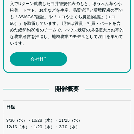
入でUターン就農した白井智規代表のもと、ほうれん草や小
松菜、トマト、お米などを生産。品質管理と環境配慮の面で
も「ASIAGAP認証」や「エコやまぐち農産物認証（エコ
50）」を取得しています。 現在は役員・社員・パートを含
めた総勢約20名のチームで、ハウス栽培の規模拡大と効率的
な農業経営を推進し、地域農業のモデルとして注目を集めて
います。
会社HP
開催概要
日程
9/30（水）・10/28（水）・11/25（水）
12/16（水）・1/20（水）・2/10（水）